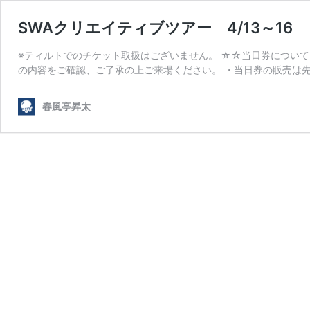
SWAクリエイティブツアー 4/13～16
※ティルトでのチケット取扱はございません。 ☆☆当日券について
の内容をご確認、ご了承の上ご来場ください。 ・当日券の販売は先
春風亭昇太