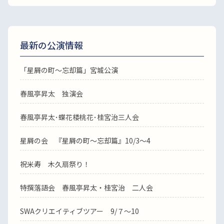
最新の公演情報
「星屑の町～忘却篇」宮城公演
春風亭昇太 独演会
春風亭昇太･蝶花楼桃花･桂宮治三人会
星屑の会 『星屑の町～忘却篇』10/3～4
祝米寿 木久扇祭り！
特撰落語会 春風亭昇太・桂宮治 二人会
SWAクリエイティブツアー 9/７～10