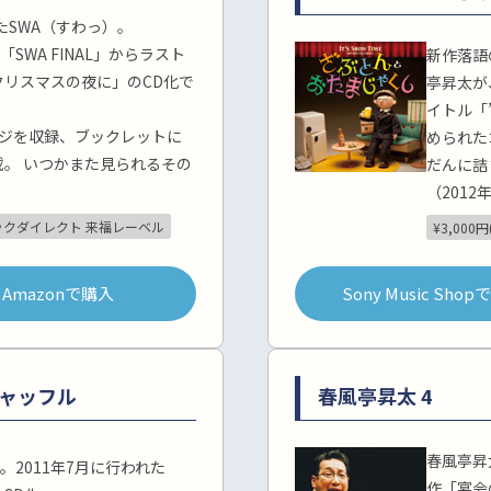
たSWA（すわっ）。
SWA FINAL」からラスト
新作落語
リスマスの夜に」のCD化で
亭昇太が
イトル「
ージを収録、ブックレットに
められた
。 いつかまた見られるその
だんに詰
！
（2012
クダイレクト 来福レーベル
¥3,000円
Amazonで購入
Sony Music Sho
シャッフル
春風亭昇太 4
春風亭昇
弾。2011年7月に行われた
作「宴会