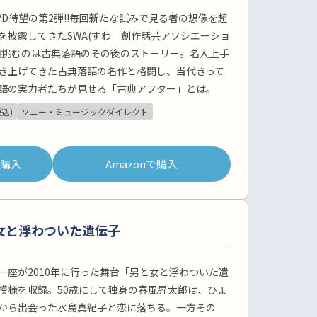
DVD待望の第2弾!!毎回新たな試みで見る者の想像を超
を披露してきたSWA(すわ 創作話芸アソシエーショ
回挑むのは古典落語のその後のストーリー。名人上手
き上げてきた古典落語の名作と格闘し、当代きって
語の実力者たちが見せる「古典アフター」とは。
税込)
ソニー・ミュージックダイレクト
pで購入
Amazonで購入
女と浮わついた遺伝子
一座が2010年に行った舞台「男と女と浮わついた遺
模様を収録。50歳にして独身の春風昇太郎は、ひょ
から出会った水島真紀子と恋に落ちる。一方その