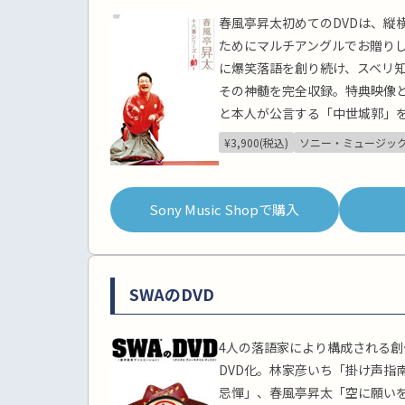
春風亭昇太初めてのDVDは、縦
ためにマルチアングルでお贈り
に爆笑落語を創り続け、スベリ
その神髄を完全収録。特典映像
と本人が公言する「中世城郭」
¥3,900(税込)
ソニー・ミュージッ
Sony Music Shopで購入
SWAのDVD
4人の落語家により構成される創
DVD化。林家彦いち「掛け声指
忌憚」、春風亭昇太「空に願い