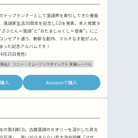
のトップランナーとして落語界を牽引してきた春風
、落語家生活30周年を記念しCDを発表。本人発案タ
”ざぶとん＝落語”と”おたまじゃくし＝音楽”」にこ
コンセプト通り、斬新な創作、マルチな才能がふん
まった記念アルバムです！
年4月25日発売）
(税込)
ソニー・ミュージックダイレクト 来福レーベル
pで購入
Amazonで購入
太の第4弾CD。古典落語のセオリーを活かした昇太
の花道」、笑いが止まらない昇太流会談噺「マサ