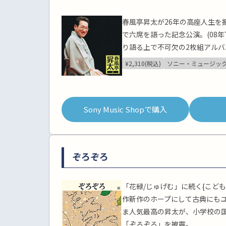
春風亭昇太が26年の高座人生を
で六席を語った記念公演。(08
り語る上で不可欠の2枚組アルバ
¥2,310(税込)
ソニー・ミュージッ
Sony Music Shopで購入
ぞろぞろ
「花緑/じゅげむ」に続く{こども
作新作のホープにして古典にも
ま人気最高の昇太が、小学校の
「ぞろぞろ」を披露。