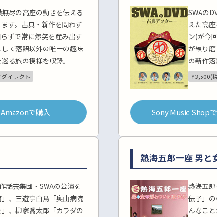
横無尽の高座の動きを伝える
SWAの
します。古典・新作を問わず
えた高座
知らずで常に爆笑を産み出す
ン)が今
として落語以外の唯一の趣味
が練り磨
を巡る旅の模様を収録。
の新作落
クダイレクト
¥3,500(
Amazonで購入
Sony Music Sho
熱海五郎一座 男と
作話芸集団・SWAの公演を
熱海五郎
南」、三遊亭白鳥「奥山病院
伝子」の
を」、柳家喬太郎「カラダの
んなこと