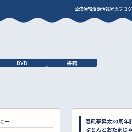
公演情報
活動情報
昇太ブログ
DVD
書籍
夜に－
春風亭昇太30周年記
ぶとんとおたまじ