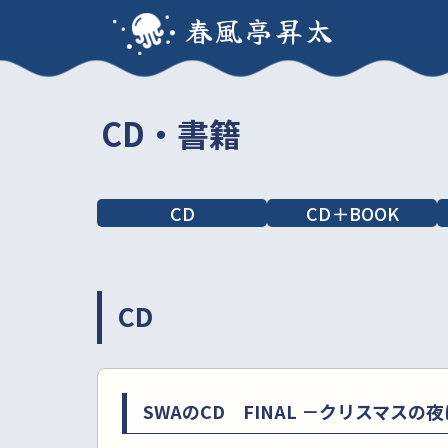
春風亭昇太
CD・書籍
CD
CD＋BOOK
CD
SWAのCD FINAL －クリスマスの