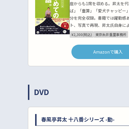
座からも1席を収める。昇太を
ば」「壷算」「愛犬チャッピー」
分を完全収録。書籍では躍動感
ト、写真で再現、昇太氏自身に
¥2,300(税込)
東京糸井重里事務所
Amazonで購入
DVD
春風亭昇太 十八番シリーズ -動-