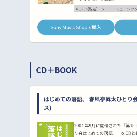
¥1,835(税込)
ソニー・ミュージッ
Sony Music Shopで購入
CD＋BOOK
はじめての落語。 春風亭昇太ひとり会
ス)
2004 年9月に開催された「第
り会はじめての落語。」をCDと