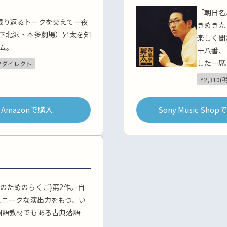
「朝日名
振り返るトークを交えて一夜
きめき売
年下北沢・本多劇場）昇太を知
楽しく聞
ム。
十八番、
した一席
クダイレクト
¥2,310(
Amazonで購入
Sony Music Sho
のためのらくご}第2作。自
ユニークな演出力をもつ、い
国語教材でもある古典落語