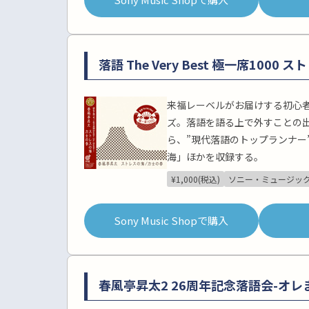
落語 The Very Best 極一席1000
来福レーベルがお届けする初心
ズ。落語を語る上で外すことの
ら、”現代落語のトップランナー
海」ほかを収録する。
¥1,000(税込)
ソニー・ミュージッ
Sony Music Shopで購入
春風亭昇太2 26周年記念落語会-オレ