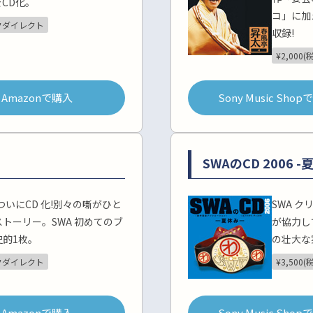
CD化。
コ」に加
クダイレクト
収録!
¥2,000(
Amazonで購入
Sony Music Sho
SWAのCD 2006 -
ついにCD 化!別々の噺がひと
SWA 
トーリー。SWA 初めてのブ
が協力し
的1枚。
の壮大な
クダイレクト
¥3,500(
Amazonで購入
Sony Music Sho