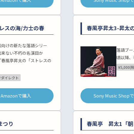
 ストレスの海/力士の春
春風亭昇太3-昇太の
者向けの新たな落語シリー
落語ブー
出来ない不朽の名演目か
頃以降、
”春風亭昇太の「ストレスの
¥5,000(
クダイレクト
Amazonで購入
Sony Music Sho
まつり
春風亭 昇太1「朝