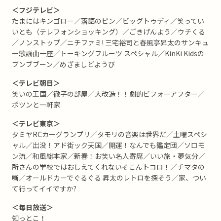
＜フジテレビ＞
たまにはキンゴロー／落語のピン／ビッグトゥディ／笑ってい
いとも（テレフォンショッキング）／ごきげんよう／ウチくる
／ノンストップ／ニチファミ! 三宅裕司と春風亭昇太のサンキュ
ー歌謡曲一座／トーキングフルーツ スペシャル／KinKi Kidsの
ブンブブーン／めざましどようび
＜テレビ朝日＞
笑いの王国／徹子の部屋／大改造！！劇的ビフォーアフター／
ポツンと一軒家
＜テレビ東京＞
タミヤRCカーグランプリ／タモリの音楽は世界だ／土曜スペシ
ャル／出没！アド街ック天国／開運！なんでも鑑定団／ソロモ
ン流／和風総本家／新春！お笑い名人寄席／いい旅・夢気分／
所さんの学校ではおしえてくれないそこんトコロ！／チマタの
噺／オールドカーでぐるぐる 昇太のレトロを探そう／家、つい
て行ってイイですか?
＜毎日放送＞
知っとこ！