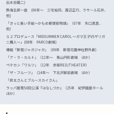
出水谷龍二)
熱海五郎一座 (06年～ 三宅裕司、渡辺正行、ラサール石井、
他)
「きっと長い手紙～かもめ郵便局物語」（07年 矢口真里、
他）
Ｇ２プロデュース「MIDSUMMER CAROL ～ガマ王子VSザリガ
ニ魔人～」(08年 PARCO劇場)
椿組「新宿ジャガジャガ」（09年 新宿花園神社野外劇）
「ア・ラ・カルト」（11年～ 青山円形劇場 ほか）
ペテカン「ワルツ」（12年 赤坂RED/THEATER）
「ザ・フルーツ」（14年～ 下北沢駅前劇場 ほか）
「昇太さんとブルースカイさん」
ラッパ屋第50回公演『はなしづか』（25年 紀伊國屋ホール
ほか）