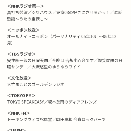
＜NHKラジオ第一＞
真打ち競演／シワハウス／東京03の好きにさせるかッ！／昇話
歌謡～うたの宝探し～
＜ニッポン放送＞
オールナイトニッポン（パーソナリティ 05年10月～06年12
月）
＜TBSラジオ＞
安住紳一郎の日曜天国／今晩は 吉永小百合です／爆笑問題の日
曜サンデー／大沢悠里のゆうゆうワイド
＜文化放送＞
大竹まことのゴールデンラジオ
＜TOKYO FM＞
TOKYO SPEAKEASY／坂本美雨のディアフレンズ
＜NHK FM＞
トーキングウィズ松尾堂／岡田惠和 今宵ロックバーで
＜USEN＞