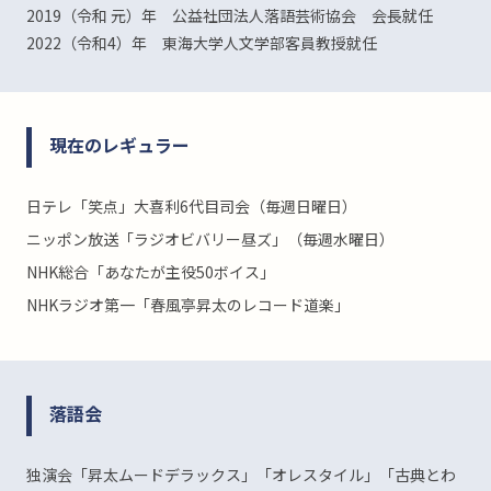
2019（令和 元）年 公益社団法人落語芸術協会 会長就任
2022（令和4）年 東海大学人文学部客員教授就任
現在のレギュラー
日テレ「笑点」大喜利6代目司会（毎週日曜日）
ニッポン放送「ラジオビバリー昼ズ」（毎週水曜日）
NHK総合「あなたが主役50ボイス」
NHKラジオ第一「春風亭昇太のレコード道楽」
落語会
独演会「昇太ムードデラックス」「オレスタイル」「古典とわ