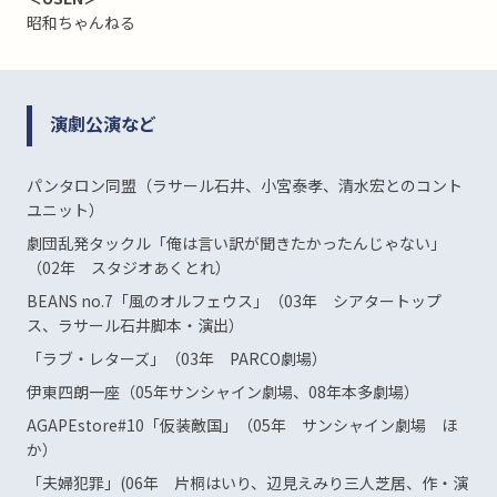
昭和ちゃんねる
演劇公演など
パンタロン同盟（ラサール石井、小宮泰孝、清水宏とのコント
ユニット）
劇団乱発タックル「俺は言い訳が聞きたかったんじゃない」
（02年 スタジオあくとれ）
BEANS no.7「風のオルフェウス」（03年 シアタートップ
ス、ラサール石井脚本・演出）
「ラブ・レターズ」（03年 PARCO劇場）
伊東四朗一座（05年サンシャイン劇場、08年本多劇場）
AGAPEstore#10「仮装敵国」（05年 サンシャイン劇場 ほ
か）
「夫婦犯罪」(06年 片桐はいり、辺見えみり三人芝居、作・演