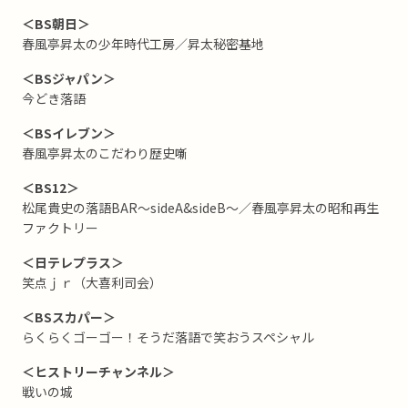
＜BS朝日＞
春風亭昇太の少年時代工房／昇太秘密基地
＜BSジャパン＞
今どき落語
＜BSイレブン＞
春風亭昇太のこだわり歴史噺
＜BS12＞
松尾貴史の落語BAR～sideA&sideB～／春風亭昇太の昭和再生
ファクトリー
＜日テレプラス＞
笑点ｊｒ（大喜利司会）
＜BSスカパー＞
らくらくゴーゴー！そうだ落語で笑おうスペシャル
＜ヒストリーチャンネル＞
戦いの城