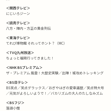
＜関西テレビ＞
にじいろジーン
＜読売テレビ＞
八方・陣内・方正の黄金列伝
＜東海テレビ＞
てれび博物館 それってホント？（MC）
＜TVQ九州放送＞
ちょっと福岡行ってきました！
＜NHK BSプレミアム＞
ザ・プレミアム 風雲！大歴史実験／出陣！城攻めトレッキング
＜BS日テレ＞
BS笑点／笑点デラックス／おぎやはぎの愛車遍歴／笑点特大号
／元気がよろしいようで！／バカリズムの大人のたしなみズム
＜BSフジ＞
落語小僧