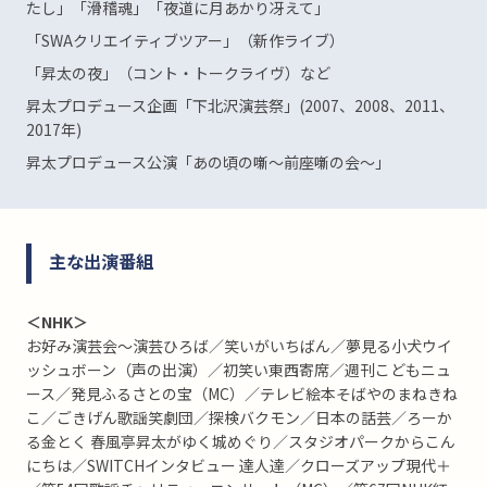
たし」「滑稽魂」「夜道に月あかり冴えて」
「SWAクリエイティブツアー」（新作ライブ）
「昇太の夜」（コント・トークライヴ）など
昇太プロデュース企画「下北沢演芸祭」(2007、2008、2011、
2017年)
昇太プロデュース公演「あの頃の噺～前座噺の会～」
主な出演番組
＜NHK＞
お好み演芸会～演芸ひろば／笑いがいちばん／夢見る小犬ウイ
ッシュボーン（声の出演）／初笑い東西寄席／週刊こどもニュ
ース／発見ふるさとの宝（MC）／テレビ絵本そばやのまねきね
こ／ごきげん歌謡笑劇団／探検バクモン／日本の話芸／ろーか
る金とく 春風亭昇太がゆく城めぐり／スタジオパークからこん
にちは／SWITCHインタビュー 達人達／クローズアップ現代＋