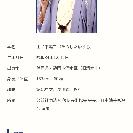
本名
田ノ下雄二（たのしたゆうじ）
生年月日
昭和34年12月9日
出身地
静岡県・静岡市清水区（旧清水市）
身長／体重
163cm／60kg
趣味
城郭見学、浮世絵、旅行
所属
公益社団法人 落語芸術協会 会長、日本演芸家連
合 理事