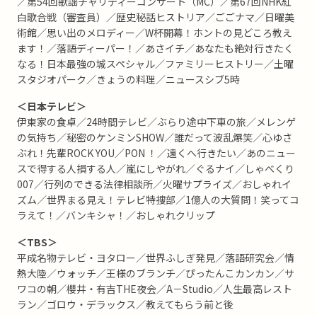
／第54回歌謡チャリティーコンサート（MC）／第67回NHK紅
白歌合戦（審査員）／歴史秘話ヒストリア／ごごナマ／日曜美
術館／思い出のメロディー／W杯開幕！ホントの見どころ教え
ます！／落語ディーパー！／あさイチ／あなたも絶対行きたく
なる！日本最強の城スペシャル／ファミリーヒストリー／土曜
スタジオパーク／きょうの料理／ニュースシブ5時
＜日本テレビ＞
伊東家の食卓／24時間テレビ／ぶらり途中下車の旅／メレンゲ
の気持ち／秘密のケンミンSHOW／誰だって波乱爆笑／心ゆさ
ぶれ！先輩ROCK YOU／PON ！／遠くへ行きたい／あのニュー
スで得する人損する人／嵐にしやがれ／ぐるナイ／しゃべくり
007／行列のできる法律相談所／火曜サプライズ／おしゃれイ
ズム／世界まる見え！テレビ特捜部／1億人の大質問！笑ってコ
ラえて！／バンキシャ！／おしゃれクリップ
＜TBS＞
平成名物テレビ・ヨタロー／世界ふしぎ発見／落語研究会／情
熱大陸／ウォッチ／王様のブランチ／ぴったんこカンカン／サ
ワコの朝／櫻井・有吉THE夜会／A－Studio／人生最高レスト
ラン／ゴロウ・デラックス／教えてもらう前と後