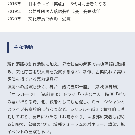
2016年
日本テレビ「笑点」 6代目司会者となる
2019年
公益社団法人落語芸術協会 会長就任
2020年
文化庁長官表彰 受賞
主な活動
新作落語の創作活動に加え、昇太独自の解釈で古典落語に取組
み、文化庁芸術祭大賞を受賞するなど、新作、古典問わず高い
評価を得ている実力派真打。
演劇への出演も多く、舞台「熱海五郎一座」（新橋演舞場）
「ザ.フルーツ」（駅前劇場）ドラマ「小さな巨人」映画「祈り
の幕が降りる時」他、役者としても活躍し、ミュージシャンと
のライブも意欲的に行なうなど、ジャンルを越えて積極的に活
動しており、長年にわたる「お城めぐり」は城郭研究者も認め
る知識で、著書の発行、城郭フォーラムのパネラー、講演、城
イベントの出演も多い。