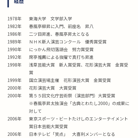
経歴
1978年
東海大学 文学部入学
1982年
春風亭柳昇に入門、前座名 昇八
1986年
二ツ目昇進、春風亭昇太となる
1989年
ＮＨＫ新人演芸コンクール 優秀賞受賞
1990年
にっかん飛切落語会 努力賞受賞
1992年
席亭推薦による抜擢で真打ち昇進
1998年
浅草芸能大賞 新人賞受賞、花形演芸大賞 金賞受
賞
1999年
国立演芸場主催 花形演芸大賞 金賞受賞
2000年
花形演芸大賞 大賞受賞
2000年
第５５回文化庁芸術祭（演芸部門）大賞受賞
※春風亭昇太独演会「古典とわたし2000」の成果に
対して
2006年
東京スポーツ・ビートたけしのエンターテイメント
賞日本芸能大賞受賞
2006年
日本テレビ「笑点」 大喜利メンバーとなる