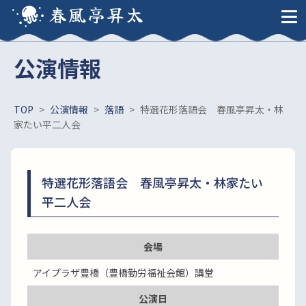
春風亭昇太
公演情報
TOP
>
公演情報
>
落語
>
特選花形落語会 春風亭昇太・林
家たい平二人会
特選花形落語会 春風亭昇太・林家たい
平二人会
会場
アイプラザ豊橋（豊橋勤労福祉会館）講堂
公演日