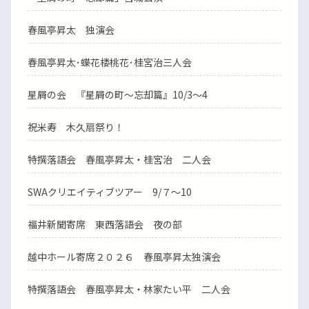
春風亭昇太 独演会
春風亭昇太･蝶花楼桃花･桂宮治三人会
星屑の会 『星屑の町～忘却篇』10/3～4
祝米寿 木久扇祭り！
特撰落語会 春風亭昇太・桂宮治 二人会
SWAクリエイティブツアー 9/７～10
福井新聞寄席 東西落語会 夜の部
越中ホール寄席２０２６ 春風亭昇太独演会
特撰落語会 春風亭昇太・林家たい平 二人会