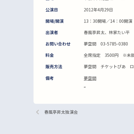
公演日
2012年4月29日
開場/開演
13：30開場／14：00開演
出演者
春風亭昇太、林家たい平 
お問い合わせ
夢空間 03-5785-0380
料金
全席指定 3500円 ※未
販売方法
夢空間 チケットぴあ ロ
備考
夢空間
“
春風亭昇太独演会