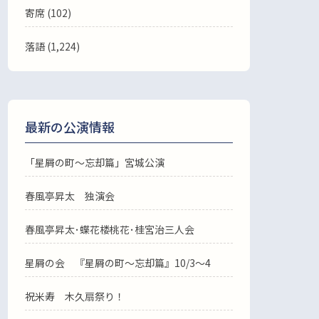
寄席 (102)
落語
(1,224)
最新の公演情報
「星屑の町～忘却篇」宮城公演
春風亭昇太 独演会
春風亭昇太･蝶花楼桃花･桂宮治三人会
星屑の会 『星屑の町～忘却篇』10/3～4
祝米寿 木久扇祭り！