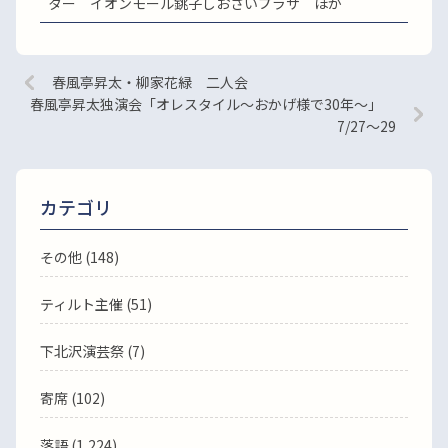
ター イオンモール銚子しおさいプラザ ほか
春風亭昇太・柳家花緑 二人会
春風亭昇太独演会「オレスタイル～おかげ様で30年～」
7/27～29
カテゴリ
その他 (148)
ティルト主催 (51)
下北沢演芸祭 (7)
寄席 (102)
落語
(1,224)