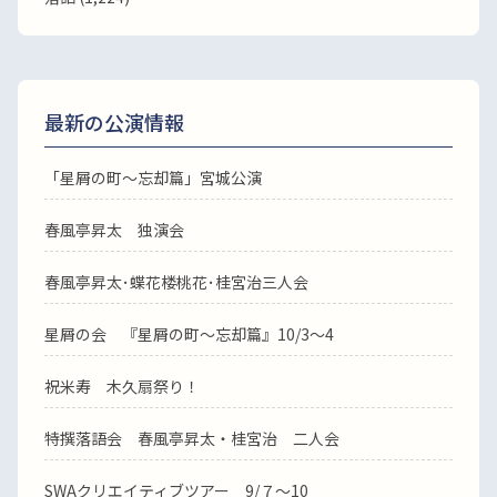
最新の公演情報
「星屑の町～忘却篇」宮城公演
春風亭昇太 独演会
春風亭昇太･蝶花楼桃花･桂宮治三人会
星屑の会 『星屑の町～忘却篇』10/3～4
祝米寿 木久扇祭り！
特撰落語会 春風亭昇太・桂宮治 二人会
SWAクリエイティブツアー 9/７～10