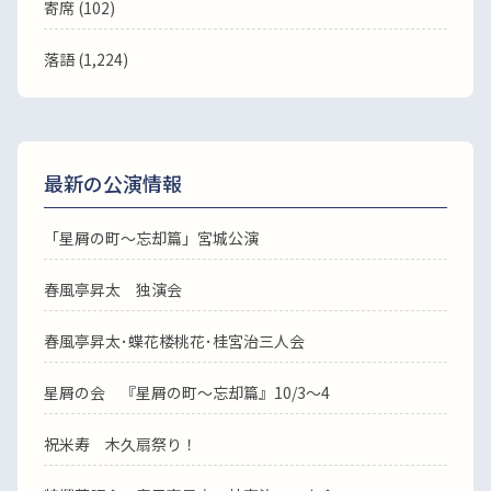
寄席 (102)
落語
(1,224)
最新の公演情報
「星屑の町～忘却篇」宮城公演
春風亭昇太 独演会
春風亭昇太･蝶花楼桃花･桂宮治三人会
星屑の会 『星屑の町～忘却篇』10/3～4
祝米寿 木久扇祭り！