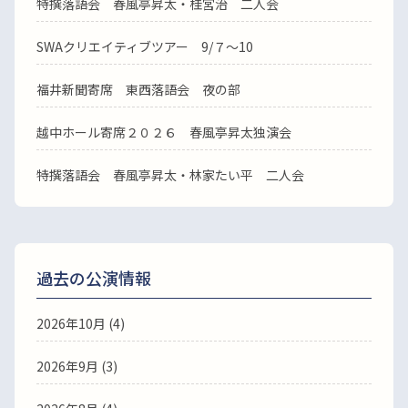
特撰落語会 春風亭昇太・桂宮治 二人会
SWAクリエイティブツアー 9/７～10
福井新聞寄席 東西落語会 夜の部
越中ホール寄席２０２６ 春風亭昇太独演会
特撰落語会 春風亭昇太・林家たい平 二人会
過去の公演情報
2026年10月 (4)
2026年9月 (3)