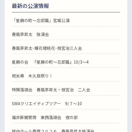
最新の公演情報
「星屑の町～忘却篇」宮城公演
春風亭昇太 独演会
春風亭昇太･蝶花楼桃花･桂宮治三人会
星屑の会 『星屑の町～忘却篇』10/3～4
祝米寿 木久扇祭り！
特撰落語会 春風亭昇太・桂宮治 二人会
SWAクリエイティブツアー 9/７～10
福井新聞寄席 東西落語会 夜の部
越中ホール寄席２０２６ 春風亭昇太独演会