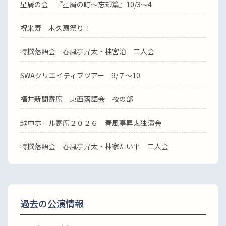
星屑の会 『星屑の町～忘却篇』10/3～4
祝米寿 木久扇祭り！
特撰落語会 春風亭昇太・桂宮治 二人会
SWAクリエイティブツアー 9/７～10
福井新聞寄席 東西落語会 夜の部
越中ホール寄席２０２６ 春風亭昇太独演会
特撰落語会 春風亭昇太・林家たい平 二人会
過去の公演情報