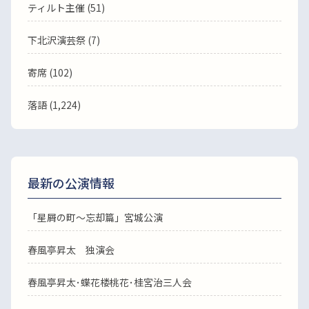
ティルト主催 (51)
下北沢演芸祭 (7)
寄席 (102)
落語
(1,224)
最新の公演情報
「星屑の町～忘却篇」宮城公演
春風亭昇太 独演会
春風亭昇太･蝶花楼桃花･桂宮治三人会