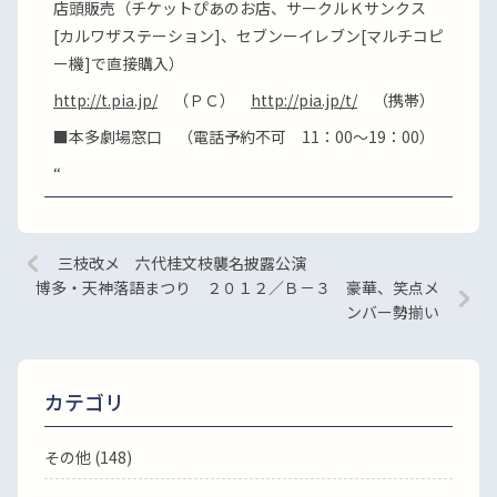
店頭販売（チケットぴあのお店、サークルＫサンクス
[カルワザステーション]、セブンーイレブン[マルチコピ
ー機]で直接購入）
http://t.pia.jp/
（ＰＣ）
http://pia.jp/t/
（携帯）
■本多劇場窓口 （電話予約不可 11：00～19：00）
“
三枝改メ 六代桂文枝襲名披露公演
博多・天神落語まつり ２０１２／Ｂ－３ 豪華、笑点メ
ンバー勢揃い
カテゴリ
その他 (148)