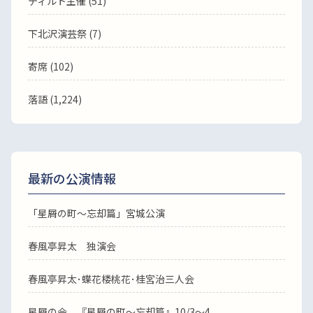
ティルト主催 (51)
下北沢演芸祭 (7)
寄席 (102)
落語
(1,224)
最新の公演情報
「星屑の町～忘却篇」宮城公演
春風亭昇太 独演会
春風亭昇太･蝶花楼桃花･桂宮治三人会
星屑の会 『星屑の町～忘却篇』10/3～4