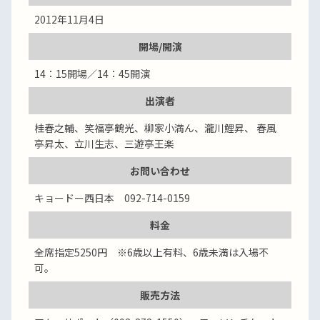
2012年11月4日
開場/開演
14：15開場／14：45開演
出演者
桂春之輔、笑福亭鶴光、柳家小満ん、瀧川鯉昇、 春風
亭昇太、立川生志、三遊亭王楽
お問い合わせ
キョードー西日本 092-714-0159
料金
全席指定5250円 ※6歳以上有料、6歳未満は入場不
可。
販売方法