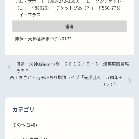
アム・サポート（092-272-1550） ローソンチケット
（Lコード88026） チケットぴあ（Pコード560-775）
イープラス
備考
博多・天神落語まつり 2012
“
博多・天神落語まつり ２０１２／Ｅ－３ 爆笑東西寄席
その２
西川まさと・吉田かおり単独ライブ「天災芸人 ５周年＋
１（ワン）」
カテゴリ
その他 (148)