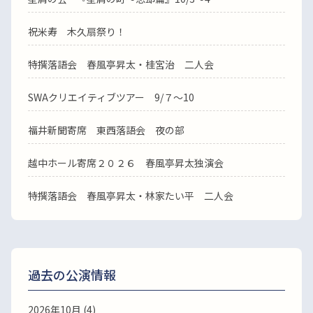
祝米寿 木久扇祭り！
特撰落語会 春風亭昇太・桂宮治 二人会
SWAクリエイティブツアー 9/７～10
福井新聞寄席 東西落語会 夜の部
越中ホール寄席２０２６ 春風亭昇太独演会
特撰落語会 春風亭昇太・林家たい平 二人会
過去の公演情報
2026年10月 (4)