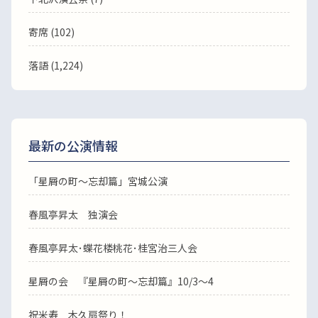
寄席 (102)
落語
(1,224)
最新の公演情報
「星屑の町～忘却篇」宮城公演
春風亭昇太 独演会
春風亭昇太･蝶花楼桃花･桂宮治三人会
星屑の会 『星屑の町～忘却篇』10/3～4
祝米寿 木久扇祭り！