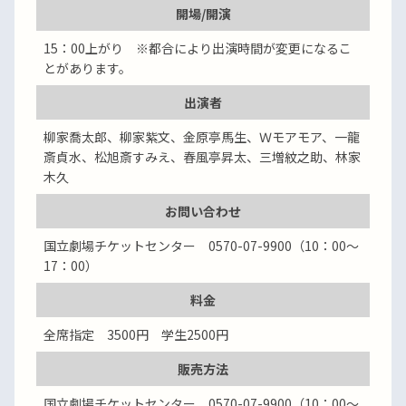
開場/開演
15：00上がり ※都合により出演時間が変更になるこ
とがあります。
出演者
柳家喬太郎、柳家紫文、金原亭馬生、Ｗモアモア、一龍
斎貞水、松旭斎すみえ、春風亭昇太、三増紋之助、林家
木久
お問い合わせ
国立劇場チケットセンター 0570-07-9900（10：00～
17：00）
料金
全席指定 3500円 学生2500円
販売方法
国立劇場チケットセンター 0570-07-9900（10：00～