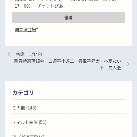
17：00） チケットぴあ
備考
国立演芸場
“
初席 1月4日
新春特選落語会 三遊亭小遊三・春風亭昇太・林家たい
平 三人会
カテゴリ
その他 (148)
ティルト主催 (51)
下北沢演芸祭 (7)