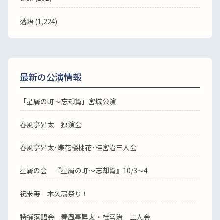
落語
(1,224)
最新の公演情報
「星屑の町～忘却篇」宮城公演
春風亭昇太 独演会
春風亭昇太･蝶花楼桃花･桂宮治三人会
星屑の会 『星屑の町～忘却篇』10/3～4
祝米寿 木久扇祭り！
特撰落語会 春風亭昇太・桂宮治 二人会