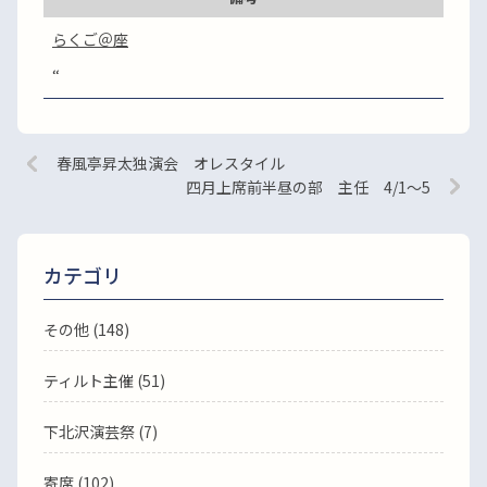
らくご＠座
“
春風亭昇太独演会 オレスタイル
四月上席前半昼の部 主任 4/1～5
カテゴリ
その他 (148)
ティルト主催 (51)
下北沢演芸祭 (7)
寄席 (102)