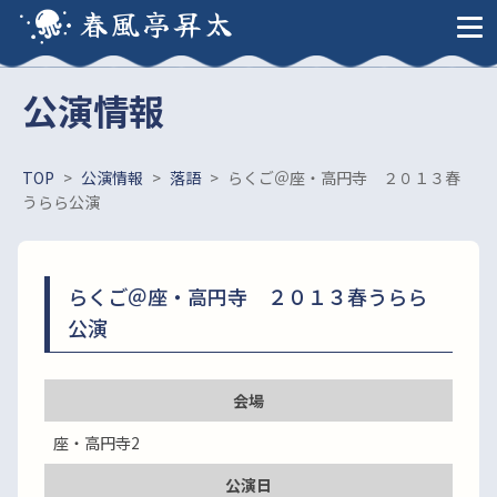
春風亭昇太
公演情報
TOP
>
公演情報
>
落語
>
らくご＠座・高円寺 ２０１３春
うらら公演
らくご＠座・高円寺 ２０１３春うらら
公演
会場
座・高円寺2
公演日