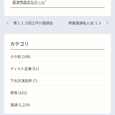
君津市民文化ホール
“
第１１２回江戸川落語会
特選落語名人会’１３
カテゴリ
その他 (148)
ティルト主催 (51)
下北沢演芸祭 (7)
寄席 (102)
落語
(1,224)