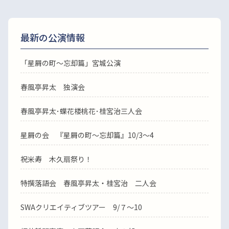
最新の公演情報
「星屑の町～忘却篇」宮城公演
春風亭昇太 独演会
春風亭昇太･蝶花楼桃花･桂宮治三人会
星屑の会 『星屑の町～忘却篇』10/3～4
祝米寿 木久扇祭り！
特撰落語会 春風亭昇太・桂宮治 二人会
SWAクリエイティブツアー 9/７～10