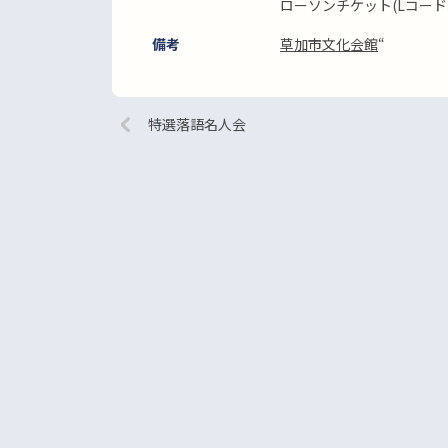
ローソンチケット(Lコード327
備考
草加市文化会館
“
特選落語名人会