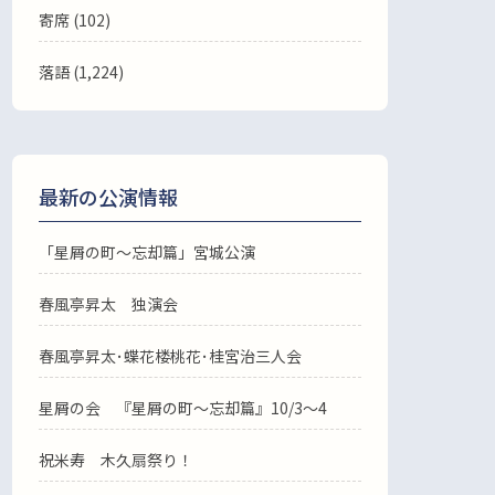
寄席 (102)
落語
(1,224)
最新の公演情報
「星屑の町～忘却篇」宮城公演
春風亭昇太 独演会
春風亭昇太･蝶花楼桃花･桂宮治三人会
星屑の会 『星屑の町～忘却篇』10/3～4
祝米寿 木久扇祭り！