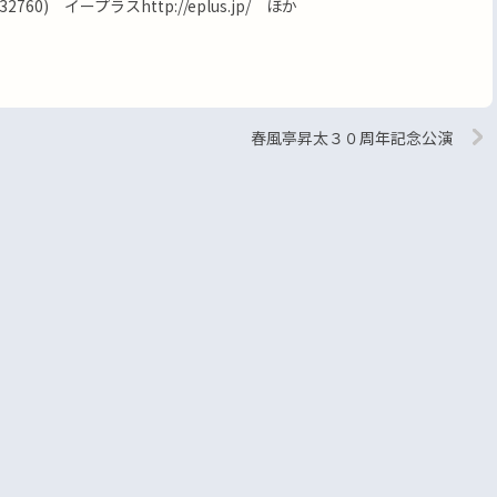
60) イープラスhttp://eplus.jp/ ほか
春風亭昇太３０周年記念公演