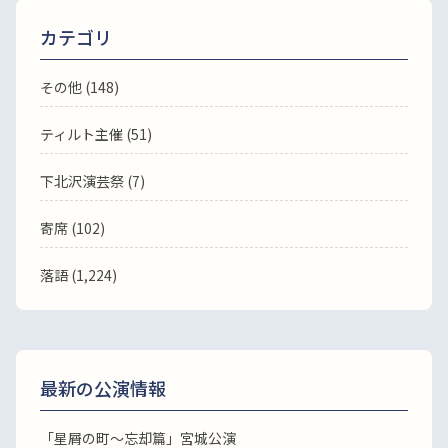
カテゴリ
その他 (148)
ティルト主催 (51)
下北沢演芸祭 (7)
寄席 (102)
落語
(1,224)
最新の公演情報
「星屑の町～忘却篇」宮城公演