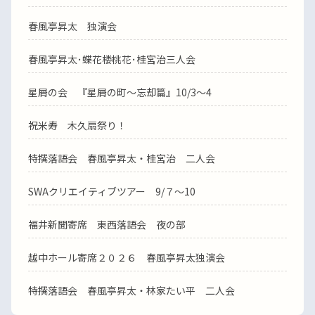
春風亭昇太 独演会
春風亭昇太･蝶花楼桃花･桂宮治三人会
星屑の会 『星屑の町～忘却篇』10/3～4
祝米寿 木久扇祭り！
特撰落語会 春風亭昇太・桂宮治 二人会
SWAクリエイティブツアー 9/７～10
福井新聞寄席 東西落語会 夜の部
越中ホール寄席２０２６ 春風亭昇太独演会
特撰落語会 春風亭昇太・林家たい平 二人会