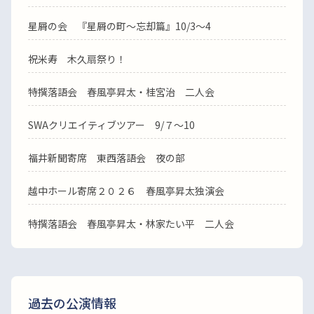
星屑の会 『星屑の町～忘却篇』10/3～4
祝米寿 木久扇祭り！
特撰落語会 春風亭昇太・桂宮治 二人会
SWAクリエイティブツアー 9/７～10
福井新聞寄席 東西落語会 夜の部
越中ホール寄席２０２６ 春風亭昇太独演会
特撰落語会 春風亭昇太・林家たい平 二人会
過去の公演情報