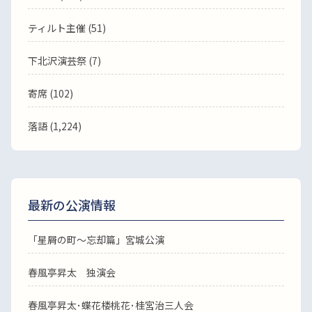
ティルト主催 (51)
下北沢演芸祭 (7)
寄席 (102)
落語
(1,224)
最新の公演情報
「星屑の町～忘却篇」宮城公演
春風亭昇太 独演会
春風亭昇太･蝶花楼桃花･桂宮治三人会