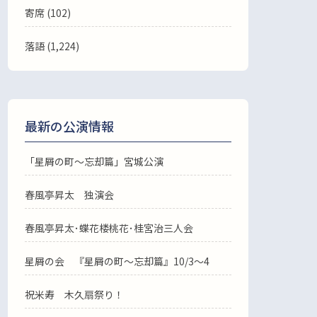
寄席 (102)
落語
(1,224)
最新の公演情報
「星屑の町～忘却篇」宮城公演
春風亭昇太 独演会
春風亭昇太･蝶花楼桃花･桂宮治三人会
星屑の会 『星屑の町～忘却篇』10/3～4
祝米寿 木久扇祭り！