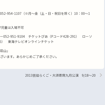
2-954-1107（※月～金（土・日・祝日を除く）10：00～1
学児童は入場不可
52-951-9104 チケットぴあ（Pコード428-291） ローソ
75） 東海テレビオンラインチケット
宕山」
ざいます。あらかじめご了承ください。
2013芸協らくご・大須寄席九月公演 9/18～20