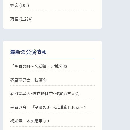
寄席 (102)
落語
(1,224)
最新の公演情報
「星屑の町～忘却篇」宮城公演
春風亭昇太 独演会
春風亭昇太･蝶花楼桃花･桂宮治三人会
星屑の会 『星屑の町～忘却篇』10/3～4
祝米寿 木久扇祭り！