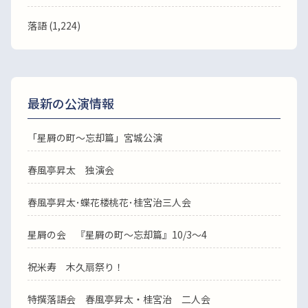
落語
(1,224)
最新の公演情報
「星屑の町～忘却篇」宮城公演
春風亭昇太 独演会
春風亭昇太･蝶花楼桃花･桂宮治三人会
星屑の会 『星屑の町～忘却篇』10/3～4
祝米寿 木久扇祭り！
特撰落語会 春風亭昇太・桂宮治 二人会