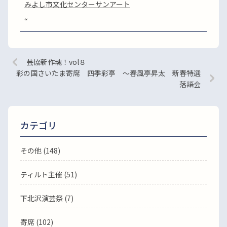
みよし市文化センターサンアート
“
芸協新作魂！vol８
彩の国さいたま寄席 四季彩亭 ～春風亭昇太 新春特選
落語会
カテゴリ
その他 (148)
ティルト主催 (51)
下北沢演芸祭 (7)
寄席 (102)