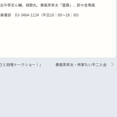
古今亭志ん輔、桂歌丸、春風亭昇太「壺算」、鈴々舎馬風
部 03-3464-1124（平日10：00～18：00）
るさと自慢トークショー！」
春風亭昇太・林家たい平二人会