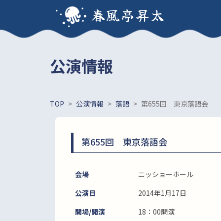
春風亭昇太
公演情報
TOP
>
公演情報
>
落語
>
第655回 東京落語会
第655回 東京落語会
会場
ニッショーホール
公演日
2014年1月17日
開場/開演
18：00開演