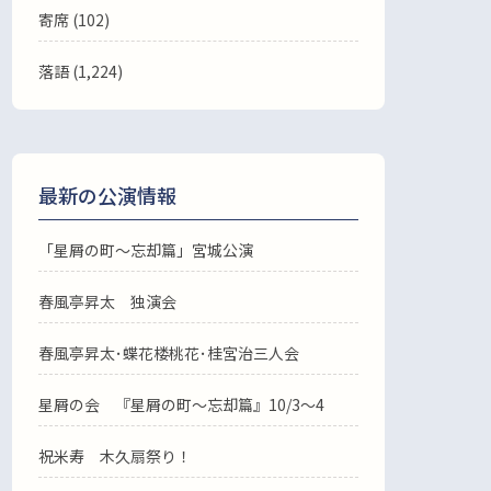
寄席 (102)
落語
(1,224)
最新の公演情報
「星屑の町～忘却篇」宮城公演
春風亭昇太 独演会
春風亭昇太･蝶花楼桃花･桂宮治三人会
星屑の会 『星屑の町～忘却篇』10/3～4
祝米寿 木久扇祭り！