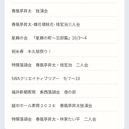
春風亭昇太 独演会
春風亭昇太･蝶花楼桃花･桂宮治三人会
星屑の会 『星屑の町～忘却篇』10/3～4
祝米寿 木久扇祭り！
特撰落語会 春風亭昇太・桂宮治 二人会
SWAクリエイティブツアー 9/７～10
福井新聞寄席 東西落語会 夜の部
越中ホール寄席２０２６ 春風亭昇太独演会
特撰落語会 春風亭昇太・林家たい平 二人会