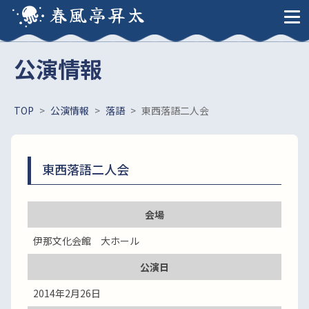
春風亭昇太
公演情報
TOP
>
公演情報
>
落語
>
東西落語二人会
東西落語二人会
会場
伊那文化会館 大ホール
公演日
2014年2月26日