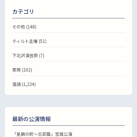
カテゴリ
その他 (148)
ティルト主催 (51)
下北沢演芸祭 (7)
寄席 (102)
落語
(1,224)
最新の公演情報
「星屑の町～忘却篇」宮城公演