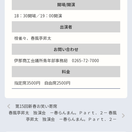
開場/開演
18：30開場／19：00開演
出演者
桂雀々、春風亭昇太
お問い合わせ
伊那商工会議所青年部事務局 0265-72-7000
料金
指定席3500円 自由席2500円
第15回新春お笑い寄席
春風亭昇太 独演会 －春らんまん。Ｐａｒｔ．２－ 春風
亭昇太 独演会 －春らんまん。Ｐａｒｔ．２－