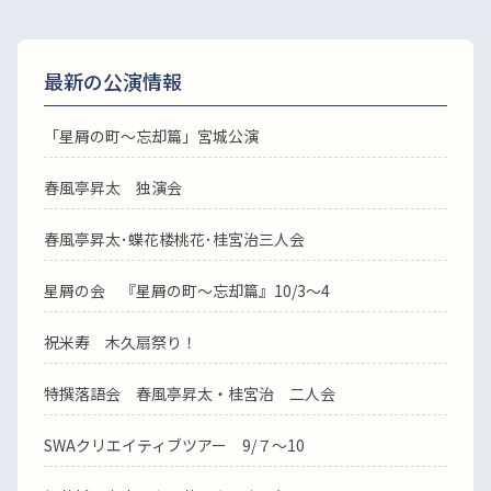
最新の公演情報
「星屑の町～忘却篇」宮城公演
春風亭昇太 独演会
春風亭昇太･蝶花楼桃花･桂宮治三人会
星屑の会 『星屑の町～忘却篇』10/3～4
祝米寿 木久扇祭り！
特撰落語会 春風亭昇太・桂宮治 二人会
SWAクリエイティブツアー 9/７～10