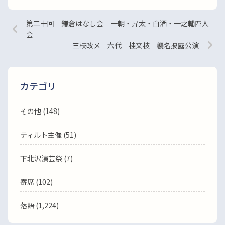
第二十回 鎌倉はなし会 一朝・昇太・白酒・一之輔四人
会
三枝改メ 六代 桂文枝 襲名披露公演
カテゴリ
その他 (148)
ティルト主催 (51)
下北沢演芸祭 (7)
寄席 (102)
落語
(1,224)