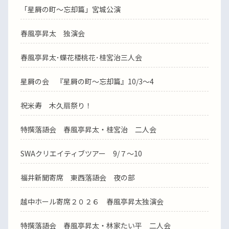
「星屑の町～忘却篇」宮城公演
春風亭昇太 独演会
春風亭昇太･蝶花楼桃花･桂宮治三人会
星屑の会 『星屑の町～忘却篇』10/3～4
祝米寿 木久扇祭り！
特撰落語会 春風亭昇太・桂宮治 二人会
SWAクリエイティブツアー 9/７～10
福井新聞寄席 東西落語会 夜の部
越中ホール寄席２０２６ 春風亭昇太独演会
特撰落語会 春風亭昇太・林家たい平 二人会