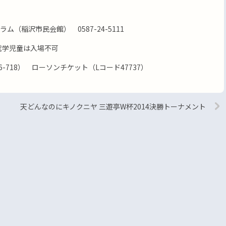
（稲沢市民会館） 0587-24-5111
就学児童は入場不可
-718） ローソンチケット（Lコード47737）
天どんなのにキノクニヤ 三遊亭W杯2014決勝トーナメント