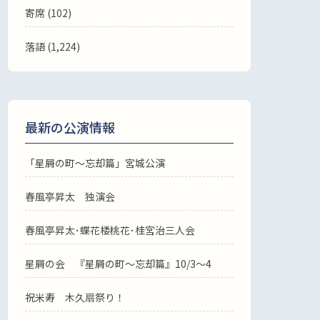
寄席 (102)
落語
(1,224)
最新の公演情報
「星屑の町～忘却篇」宮城公演
春風亭昇太 独演会
春風亭昇太･蝶花楼桃花･桂宮治三人会
星屑の会 『星屑の町～忘却篇』10/3～4
祝米寿 木久扇祭り！