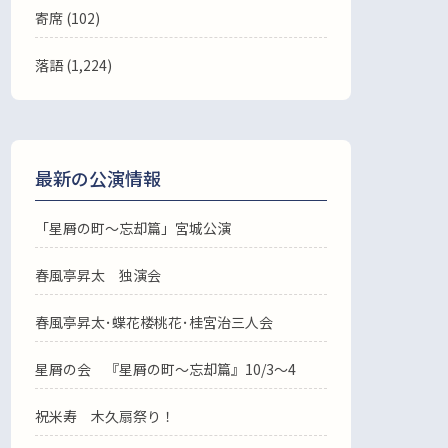
寄席 (102)
落語
(1,224)
最新の公演情報
「星屑の町～忘却篇」宮城公演
春風亭昇太 独演会
春風亭昇太･蝶花楼桃花･桂宮治三人会
星屑の会 『星屑の町～忘却篇』10/3～4
祝米寿 木久扇祭り！