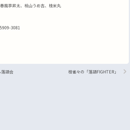
春風亭昇太、桧山うめ吉、桂米丸
909-3081
ガル落語会
桂雀々の「落語FIGHTER」