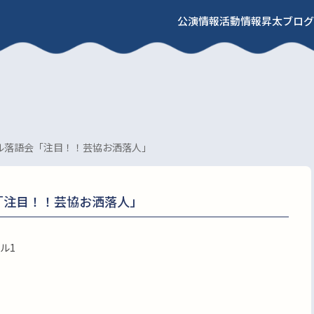
公演情報
活動情報
昇太ブログ
ル落語会「注目！！芸協お洒落人」
「注目！！芸協お洒落人」
ル1