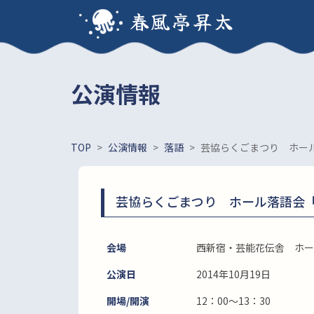
春風亭昇太
公演情報
TOP
>
公演情報
>
落語
>
芸協らくごまつり ホー
芸協らくごまつり ホール落語会
会場
西新宿・芸能花伝舎 ホー
公演日
2014年10月19日
開場/開演
12：00～13：30