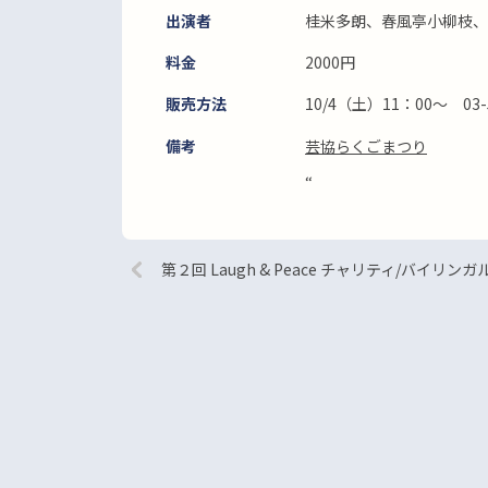
出演者
桂米多朗、春風亭小柳枝、
料金
2000円
販売方法
10/4（土）11：00～ 03-5
備考
芸協らくごまつり
“
第２回 Laugh & Peace チャリティ/バイリン