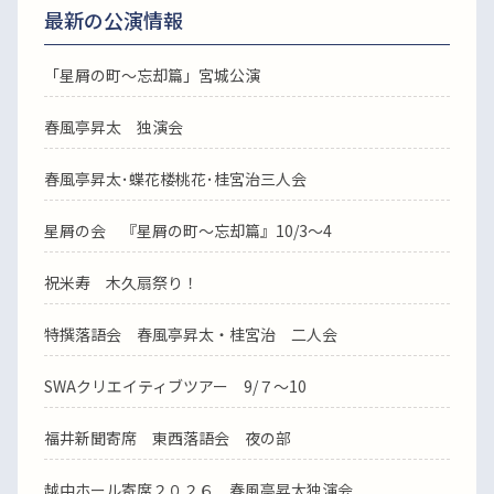
最新の公演情報
「星屑の町～忘却篇」宮城公演
春風亭昇太 独演会
春風亭昇太･蝶花楼桃花･桂宮治三人会
星屑の会 『星屑の町～忘却篇』10/3～4
祝米寿 木久扇祭り！
特撰落語会 春風亭昇太・桂宮治 二人会
SWAクリエイティブツアー 9/７～10
福井新聞寄席 東西落語会 夜の部
越中ホール寄席２０２６ 春風亭昇太独演会