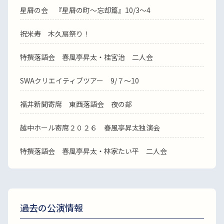
星屑の会 『星屑の町～忘却篇』10/3～4
祝米寿 木久扇祭り！
特撰落語会 春風亭昇太・桂宮治 二人会
SWAクリエイティブツアー 9/７～10
福井新聞寄席 東西落語会 夜の部
越中ホール寄席２０２６ 春風亭昇太独演会
特撰落語会 春風亭昇太・林家たい平 二人会
過去の公演情報