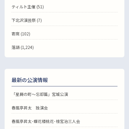
ティルト主催 (51)
下北沢演芸祭 (7)
寄席 (102)
落語
(1,224)
最新の公演情報
「星屑の町～忘却篇」宮城公演
春風亭昇太 独演会
春風亭昇太･蝶花楼桃花･桂宮治三人会