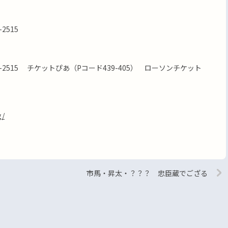
2515
1-2515 チケットぴあ（Pコード439-405） ローソンチケット
g/
」
市馬・昇太・？？？ 忠臣蔵でござる