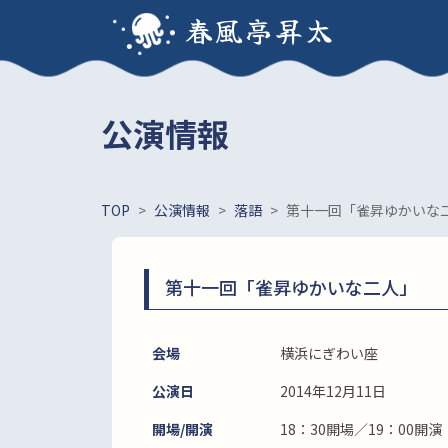
春風亭昇太
公演情報
TOP
>
公演情報
>
落語
>
第十一回「雀昇ゆかいな
第十一回「雀昇ゆかいな二人」
会場
横浜にぎわい座
公演日
2014年12月11日
開場/開演
18：30開場／19：00開演