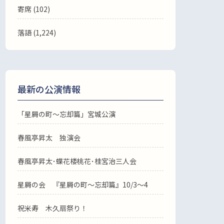
寄席 (102)
落語
(1,224)
最新の公演情報
「星屑の町～忘却篇」宮城公演
春風亭昇太 独演会
春風亭昇太･蝶花楼桃花･桂宮治三人会
星屑の会 『星屑の町～忘却篇』10/3～4
祝米寿 木久扇祭り！