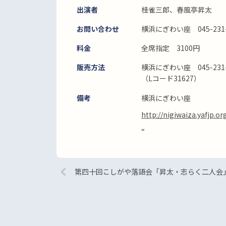
出演者
桂雀三郎、春風亭昇太
お問い合わせ
横浜にぎわい座 045-231-
料金
全席指定 3100円
販売方法
横浜にぎわい座 045-23
（Lコード31627）
備考
横浜にぎわい座
http://nigiwaiza.yafjp.or
“
第四十回こしがや落語会「昇太・志らく二人会