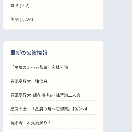
寄席 (102)
落語
(1,224)
最新の公演情報
「星屑の町～忘却篇」宮城公演
春風亭昇太 独演会
春風亭昇太･蝶花楼桃花･桂宮治三人会
星屑の会 『星屑の町～忘却篇』10/3～4
祝米寿 木久扇祭り！