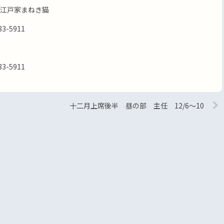
江戸家まねき猫
-5911
-5911
十二月上席後半 昼の部 主任 12/6～10