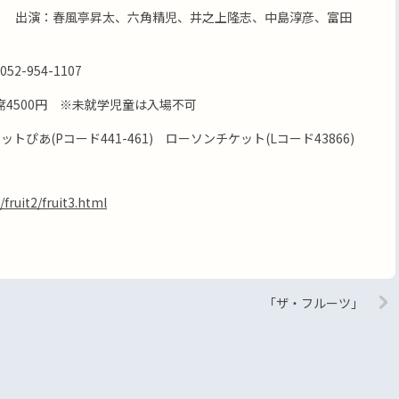
彦 出演：春風亭昇太、六角精児、井之上隆志、中島淳彦、富田
-954-1107
A席4500円 ※未就学児童は入場不可
トぴあ(Pコード441-461) ローソンチケット(Lコード43866)
fruit2/fruit3.html
「ザ・フルーツ」