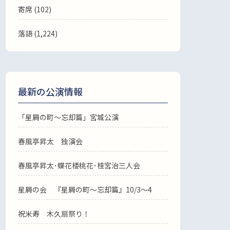
寄席 (102)
落語
(1,224)
最新の公演情報
「星屑の町～忘却篇」宮城公演
春風亭昇太 独演会
春風亭昇太･蝶花楼桃花･桂宮治三人会
星屑の会 『星屑の町～忘却篇』10/3～4
祝米寿 木久扇祭り！