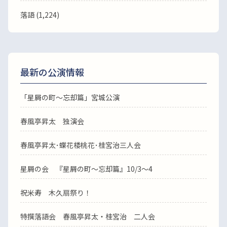
落語
(1,224)
最新の公演情報
「星屑の町～忘却篇」宮城公演
春風亭昇太 独演会
春風亭昇太･蝶花楼桃花･桂宮治三人会
星屑の会 『星屑の町～忘却篇』10/3～4
祝米寿 木久扇祭り！
特撰落語会 春風亭昇太・桂宮治 二人会