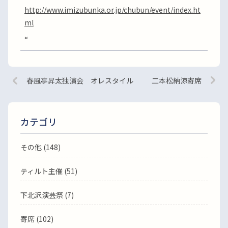
http://www.imizubunka.or.jp/chubun/event/index.ht
ml
“
春風亭昇太独演会 オレスタイル
二本松納涼寄席
カテゴリ
その他 (148)
ティルト主催 (51)
下北沢演芸祭 (7)
寄席 (102)