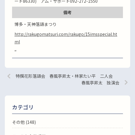
ード86330) アム・サポート092-272-1550
備考
博多・天神落語まつり
http://rakugomatsuri.com/rakugo/15imsspecial.ht
ml
“
特撰花形落語会 春風亭昇太・林家たい平 二人会
春風亭昇太 独演会
カテゴリ
その他 (148)