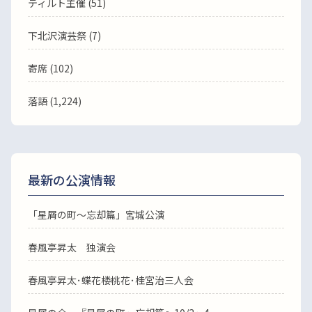
ティルト主催 (51)
下北沢演芸祭 (7)
寄席 (102)
落語
(1,224)
最新の公演情報
「星屑の町～忘却篇」宮城公演
春風亭昇太 独演会
春風亭昇太･蝶花楼桃花･桂宮治三人会