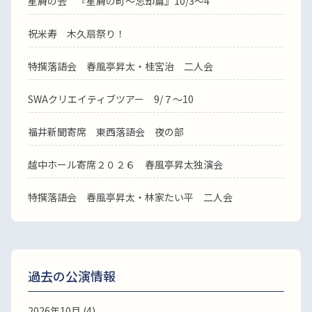
星屑の会 『星屑の町～忘却篇』10/3～4
祝米寿 木久扇祭り！
特撰落語会 春風亭昇太・桂宮治 二人会
SWAクリエイティブツアー 9/７～10
福井新聞寄席 東西落語会 夜の部
越中ホール寄席２０２６ 春風亭昇太独演会
特撰落語会 春風亭昇太・林家たい平 二人会
過去の公演情報
2026年10月 (4)