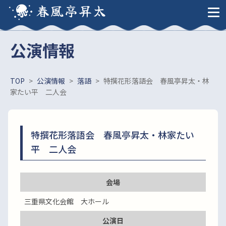
春風亭昇太
公演情報
TOP
>
公演情報
>
落語
>
特撰花形落語会 春風亭昇太・林
家たい平 二人会
特撰花形落語会 春風亭昇太・林家たい
平 二人会
会場
三重県文化会館 大ホール
公演日