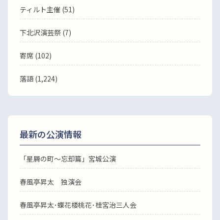
ティルト主催 (51)
下北沢演芸祭 (7)
寄席 (102)
落語
(1,224)
最新の公演情報
「星屑の町～忘却篇」宮城公演
春風亭昇太 独演会
春風亭昇太･蝶花楼桃花･桂宮治三人会