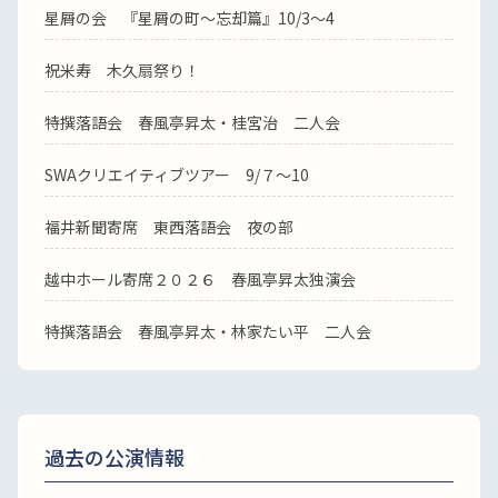
星屑の会 『星屑の町～忘却篇』10/3～4
祝米寿 木久扇祭り！
特撰落語会 春風亭昇太・桂宮治 二人会
SWAクリエイティブツアー 9/７～10
福井新聞寄席 東西落語会 夜の部
越中ホール寄席２０２６ 春風亭昇太独演会
特撰落語会 春風亭昇太・林家たい平 二人会
過去の公演情報