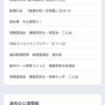
星屑の会 『星屑の町～忘却篇』10/3～4
祝米寿 木久扇祭り！
特撰落語会 春風亭昇太・桂宮治 二人会
SWAクリエイティブツアー 9/７～10
福井新聞寄席 東西落語会 夜の部
越中ホール寄席２０２６ 春風亭昇太独演会
特撰落語会 春風亭昇太・林家たい平 二人会
過去の公演情報