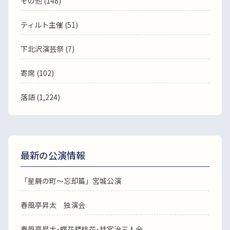
その他 (148)
ティルト主催 (51)
下北沢演芸祭 (7)
寄席 (102)
落語
(1,224)
最新の公演情報
「星屑の町～忘却篇」宮城公演
春風亭昇太 独演会
春風亭昇太･蝶花楼桃花･桂宮治三人会