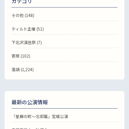
カテゴリ
その他 (148)
ティルト主催 (51)
下北沢演芸祭 (7)
寄席 (102)
落語
(1,224)
最新の公演情報
「星屑の町～忘却篇」宮城公演