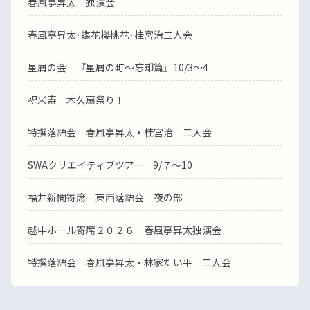
春風亭昇太 独演会
春風亭昇太･蝶花楼桃花･桂宮治三人会
星屑の会 『星屑の町～忘却篇』10/3～4
祝米寿 木久扇祭り！
特撰落語会 春風亭昇太・桂宮治 二人会
SWAクリエイティブツアー 9/７～10
福井新聞寄席 東西落語会 夜の部
越中ホール寄席２０２６ 春風亭昇太独演会
特撰落語会 春風亭昇太・林家たい平 二人会