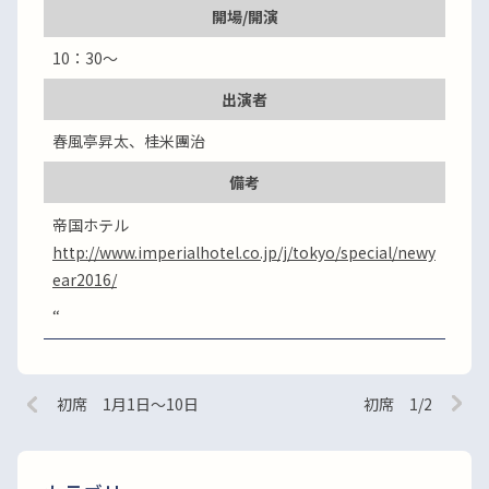
開場/開演
10：30～
出演者
春風亭昇太、桂米團治
備考
帝国ホテル
http://www.imperialhotel.co.jp/j/tokyo/special/newy
ear2016/
“
初席 1月1日～10日
初席 1/2