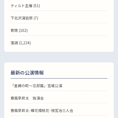
ティルト主催 (51)
下北沢演芸祭 (7)
寄席 (102)
落語
(1,224)
最新の公演情報
「星屑の町～忘却篇」宮城公演
春風亭昇太 独演会
春風亭昇太･蝶花楼桃花･桂宮治三人会