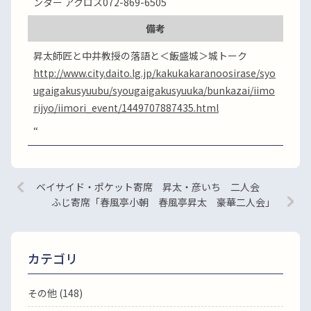
ンター アクロス072-869-6505
備考
昇太師匠と中井教授の落語と＜飯盛城＞城トーク
http://www.city.daito.lg.jp/kakukakaranoosirase/syo
ugaigakusyuubu/syougaigakusyuuka/bunkazai/iimo
rijyo/iimori_event/1449707887435.html
“
ベイサイド・ポケット寄席 昇太・彦いち 二人会
ふじ寄席「春風亭小朝 春風亭昇太 豪華二人会」
カテゴリ
その他 (148)