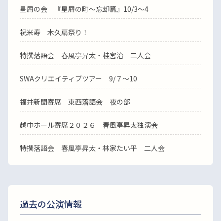
星屑の会 『星屑の町～忘却篇』10/3～4
祝米寿 木久扇祭り！
特撰落語会 春風亭昇太・桂宮治 二人会
SWAクリエイティブツアー 9/７～10
福井新聞寄席 東西落語会 夜の部
越中ホール寄席２０２６ 春風亭昇太独演会
特撰落語会 春風亭昇太・林家たい平 二人会
過去の公演情報