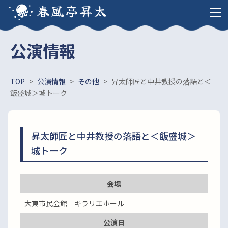
春風亭昇太
公演情報
TOP
>
公演情報
>
その他
>
昇太師匠と中井教授の落語と＜
飯盛城＞城トーク
昇太師匠と中井教授の落語と＜飯盛城＞
城トーク
会場
大東市民会館 キラリエホール
公演日