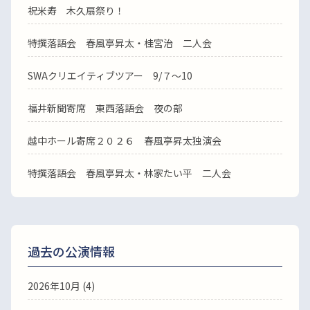
祝米寿 木久扇祭り！
特撰落語会 春風亭昇太・桂宮治 二人会
SWAクリエイティブツアー 9/７～10
福井新聞寄席 東西落語会 夜の部
越中ホール寄席２０２６ 春風亭昇太独演会
特撰落語会 春風亭昇太・林家たい平 二人会
過去の公演情報
2026年10月 (4)