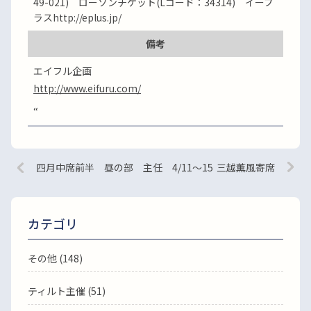
49-021) ローソンチケット(Lコード：34314) イープ
ラスhttp://eplus.jp/
備考
エイフル企画
http://www.eifuru.com/
“
四月中席前半 昼の部 主任 4/11～15
三越薫風寄席
カテゴリ
その他 (148)
ティルト主催 (51)