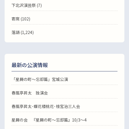
下北沢演芸祭 (7)
寄席 (102)
落語
(1,224)
最新の公演情報
「星屑の町～忘却篇」宮城公演
春風亭昇太 独演会
春風亭昇太･蝶花楼桃花･桂宮治三人会
星屑の会 『星屑の町～忘却篇』10/3～4