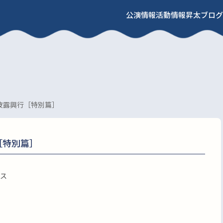
公演情報
活動情報
昇太ブログ
披露興行［特別篇］
［特別篇］
ス