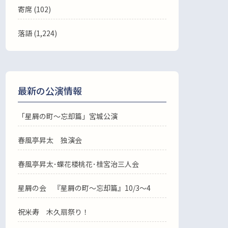
寄席 (102)
落語
(1,224)
最新の公演情報
「星屑の町～忘却篇」宮城公演
春風亭昇太 独演会
春風亭昇太･蝶花楼桃花･桂宮治三人会
星屑の会 『星屑の町～忘却篇』10/3～4
祝米寿 木久扇祭り！