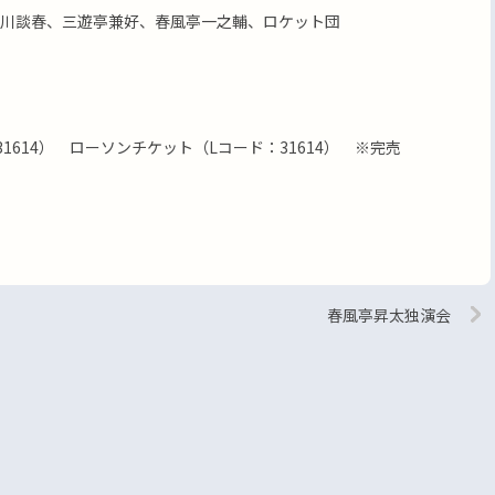
川談春、三遊亭兼好、春風亭一之輔、ロケット団
1614） ローソンチケット（Lコード：31614） ※完売
春風亭昇太独演会