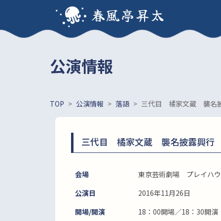
春風亭昇太
公演情報
TOP
>
公演情報
>
落語
>
三代目 橘家文蔵 襲名
三代目 橘家文蔵 襲名披露興行
会場
東京芸術劇場 プレイハウ
公演日
2016年11月26日
開場/開演
18：00開場／18：30開演