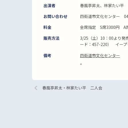
出演者
春風亭昇太、林家たい平
お問い合わせ
四街道市文化センター 043-
料金
全席指定 S席3300円 
販売方法
3/25（土）10：00より
ード：457-220） イープラスh
備考
四街道市文化センター
“
春風亭昇太・林家たい平 二人会