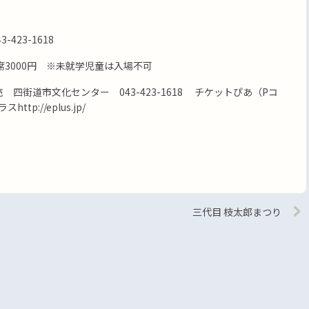
423-1618
A席3000円 ※未就学児童は入場不可
発売 四街道市文化センター 043-423-1618 チケットぴあ（Pコ
ttp://eplus.jp/
三代目 枝太郎まつり