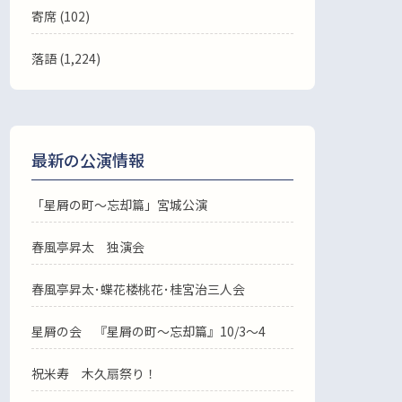
寄席 (102)
落語
(1,224)
最新の公演情報
「星屑の町～忘却篇」宮城公演
春風亭昇太 独演会
春風亭昇太･蝶花楼桃花･桂宮治三人会
星屑の会 『星屑の町～忘却篇』10/3～4
祝米寿 木久扇祭り！