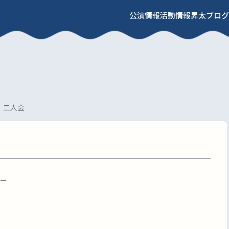
公演情報
活動情報
昇太ブログ
 二人会
ー