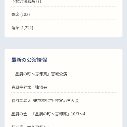
下北沢演芸祭 (7)
寄席 (102)
落語
(1,224)
最新の公演情報
「星屑の町～忘却篇」宮城公演
春風亭昇太 独演会
春風亭昇太･蝶花楼桃花･桂宮治三人会
星屑の会 『星屑の町～忘却篇』10/3～4