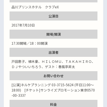
品川プリンスホテル クラブeX
公演日
2017年7月10日
開場/開演
17:30開場／18：00開演
出演者
戸田恵子、植木豪、ＨＩＬＯＭＵ、ＴＡＫＡＨＩＲＯ、
ＤＪやついいちろう、ゲスト：春風亭昇太
お問い合わせ
[公演]ネルケプランニング 03-3715-5624 (平日11:00～
18:00) [チケット]サンライズプロモーション東京0570
-00-3337
料金