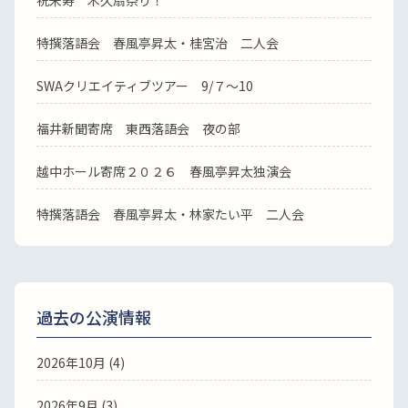
祝米寿 木久扇祭り！
特撰落語会 春風亭昇太・桂宮治 二人会
SWAクリエイティブツアー 9/７～10
福井新聞寄席 東西落語会 夜の部
越中ホール寄席２０２６ 春風亭昇太独演会
特撰落語会 春風亭昇太・林家たい平 二人会
過去の公演情報
2026年10月 (4)
2026年9月 (3)