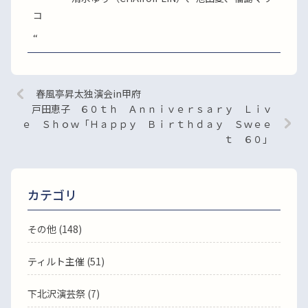
コ
“
春風亭昇太独演会in甲府
戸田恵子 ６０ｔｈ Ａｎｎｉｖｅｒｓａｒｙ Ｌｉｖ
ｅ Ｓｈｏｗ「Ｈａｐｐｙ Ｂｉｒｔｈｄａｙ Ｓｗｅｅ
ｔ ６０」
カテゴリ
その他 (148)
ティルト主催 (51)
下北沢演芸祭 (7)