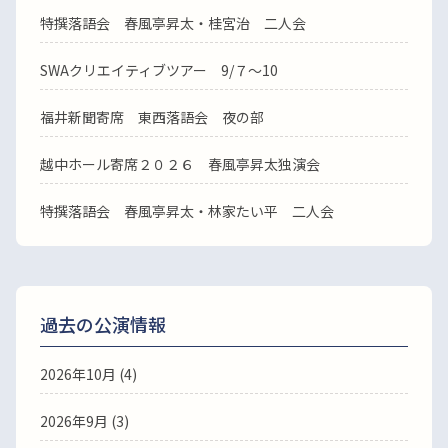
特撰落語会 春風亭昇太・桂宮治 二人会
SWAクリエイティブツアー 9/７～10
福井新聞寄席 東西落語会 夜の部
越中ホール寄席２０２６ 春風亭昇太独演会
特撰落語会 春風亭昇太・林家たい平 二人会
過去の公演情報
2026年10月 (4)
2026年9月 (3)