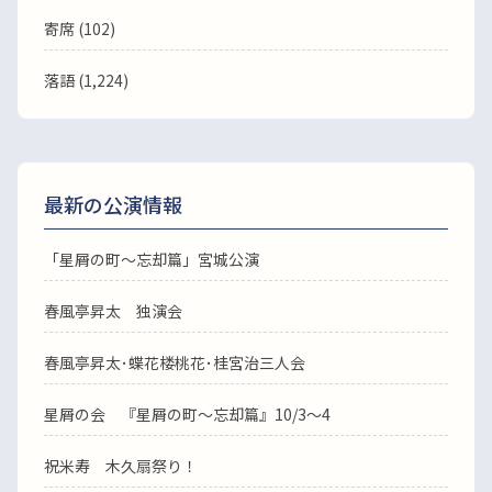
寄席 (102)
落語
(1,224)
最新の公演情報
「星屑の町～忘却篇」宮城公演
春風亭昇太 独演会
春風亭昇太･蝶花楼桃花･桂宮治三人会
星屑の会 『星屑の町～忘却篇』10/3～4
祝米寿 木久扇祭り！