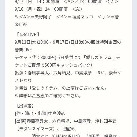
9/17（日）14：00開演 ＜A＞／18：00開演 ＜♪＞
9/18（月・祝）14：00開演 ＜A＞
※＜A＞＝矢野陽子 ＜B＞＝福島マリコ ＜♪＞＝音
楽LIVE
【音楽LIVE 】
9月13日(水)18:00・9月17日(日)18:00の回は特別企画の
音楽LIVE
チケット代：3000円(当日受付にて「愛しのドラム」チ
ケットご提示で500円キャッシュバック）
出演：春風亭昇太、六角精児、中島淳彦 ほか、豪華ゲ
ストあり
※舞台「愛しのドラム」の上演はございません。
※詳細は
こちら
でご確認ください。
【出演者】
[作・演出・出演]中島淳彦
[出演]春風亭昇太、六角精児、中島淳彦、津村知与支
（モダンスイマーズ）、照屋実、
清水ゆり（CHAiroiPLIN）、池田愛、福島マリ