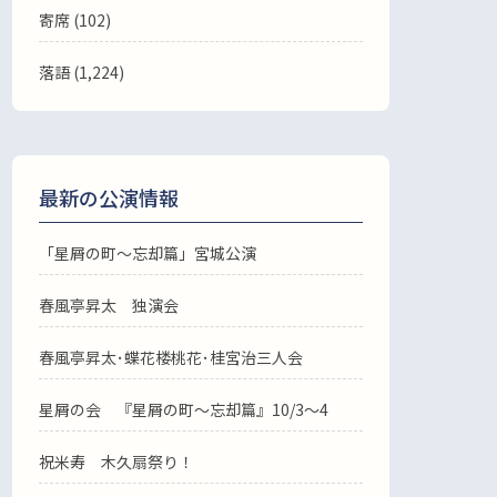
寄席 (102)
落語
(1,224)
最新の公演情報
「星屑の町～忘却篇」宮城公演
春風亭昇太 独演会
春風亭昇太･蝶花楼桃花･桂宮治三人会
星屑の会 『星屑の町～忘却篇』10/3～4
祝米寿 木久扇祭り！