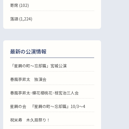
寄席 (102)
落語
(1,224)
最新の公演情報
「星屑の町～忘却篇」宮城公演
春風亭昇太 独演会
春風亭昇太･蝶花楼桃花･桂宮治三人会
星屑の会 『星屑の町～忘却篇』10/3～4
祝米寿 木久扇祭り！