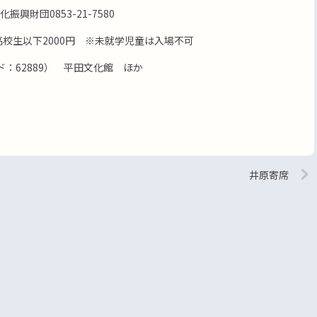
興財団0853-21-7580
高校生以下2000円 ※未就学児童は入場不可
：62889） 平田文化館 ほか
井原寄席