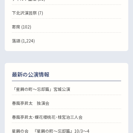
下北沢演芸祭 (7)
寄席 (102)
落語
(1,224)
最新の公演情報
「星屑の町～忘却篇」宮城公演
春風亭昇太 独演会
春風亭昇太･蝶花楼桃花･桂宮治三人会
星屑の会 『星屑の町～忘却篇』10/3～4