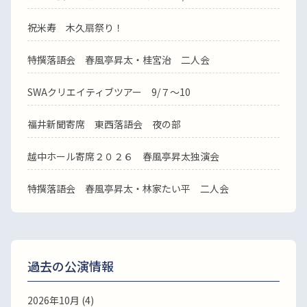
祝米寿 木久扇祭り！
特撰落語会 春風亭昇太・桂宮治 二人会
SWAクリエイティブツアー 9/７～10
福井新聞寄席 東西落語会 夜の部
越中ホール寄席２０２６ 春風亭昇太独演会
特撰落語会 春風亭昇太・林家たい平 二人会
過去の公演情報
2026年10月 (4)