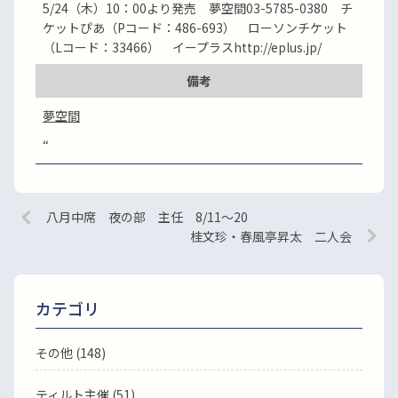
5/24（木）10：00より発売 夢空間03-5785-0380 チ
ケットぴあ（Pコード：486-693） ローソンチケット
（Lコード：33466） イープラスhttp://eplus.jp/
備考
夢空間
“
八月中席 夜の部 主任 8/11～20
桂文珍・春風亭昇太 二人会
カテゴリ
その他 (148)
ティルト主催 (51)