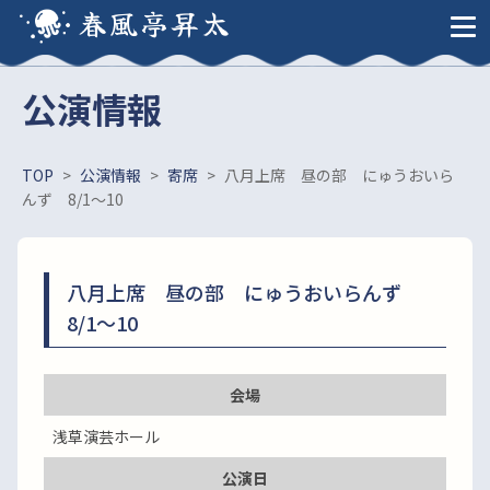
春風亭昇太
公演情報
TOP
>
公演情報
>
寄席
>
八月上席 昼の部 にゅうおいら
んず 8/1～10
八月上席 昼の部 にゅうおいらんず
8/1～10
会場
浅草演芸ホール
公演日