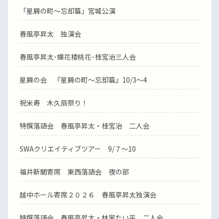
「星屑の町～忘却篇」宮城公演
春風亭昇太 独演会
春風亭昇太･蝶花楼桃花･桂宮治三人会
星屑の会 『星屑の町～忘却篇』10/3～4
祝米寿 木久扇祭り！
特撰落語会 春風亭昇太・桂宮治 二人会
SWAクリエイティブツアー 9/７～10
福井新聞寄席 東西落語会 夜の部
越中ホール寄席２０２６ 春風亭昇太独演会
特撰落語会 春風亭昇太・林家たい平 二人会