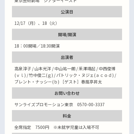
東京芸術劇場 シアターイースト
公演日
12/17（月）、18（火）
開場/開演
18：00開場／18:30開演
出演者
高泉淳子 / 山本光洋 / 中山祐一朗 / 釆澤靖起 / 中西俊博
(ｖｌ) / 竹中俊二(ｇ) / パトリック・ヌジェ(ａｃｏｄ) /
ブレント・ナッシー(ｂ) ［ゲスト］春風亭昇太
お問い合わせ
サンライズプロモーション東京 0570-00-3337
料金
全席指定 7500円 ※未就学児童は入場不可