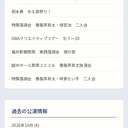
祝米寿 木久扇祭り！
特撰落語会 春風亭昇太・桂宮治 二人会
SWAクリエイティブツアー 9/７～10
福井新聞寄席 東西落語会 夜の部
越中ホール寄席２０２６ 春風亭昇太独演会
特撰落語会 春風亭昇太・林家たい平 二人会
過去の公演情報
2026年10月 (4)