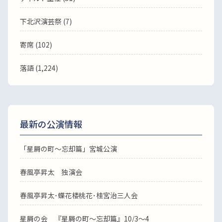
下北沢演芸祭 (7)
寄席 (102)
落語
(1,224)
最新の公演情報
「星屑の町～忘却篇」宮城公演
春風亭昇太 独演会
春風亭昇太･蝶花楼桃花･桂宮治三人会
星屑の会 『星屑の町～忘却篇』10/3～4