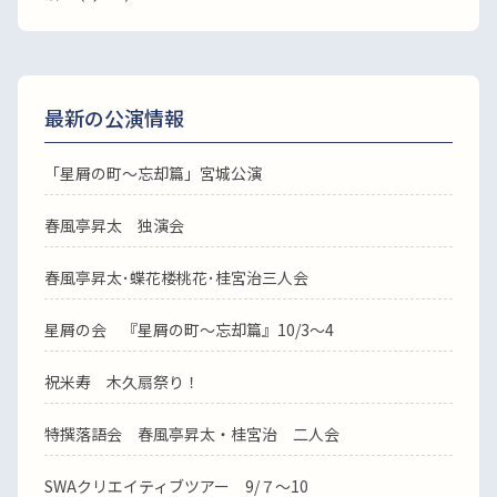
最新の公演情報
「星屑の町～忘却篇」宮城公演
春風亭昇太 独演会
春風亭昇太･蝶花楼桃花･桂宮治三人会
星屑の会 『星屑の町～忘却篇』10/3～4
祝米寿 木久扇祭り！
特撰落語会 春風亭昇太・桂宮治 二人会
SWAクリエイティブツアー 9/７～10