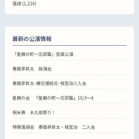
落語
(1,224)
最新の公演情報
「星屑の町～忘却篇」宮城公演
春風亭昇太 独演会
春風亭昇太･蝶花楼桃花･桂宮治三人会
星屑の会 『星屑の町～忘却篇』10/3～4
祝米寿 木久扇祭り！
特撰落語会 春風亭昇太・桂宮治 二人会